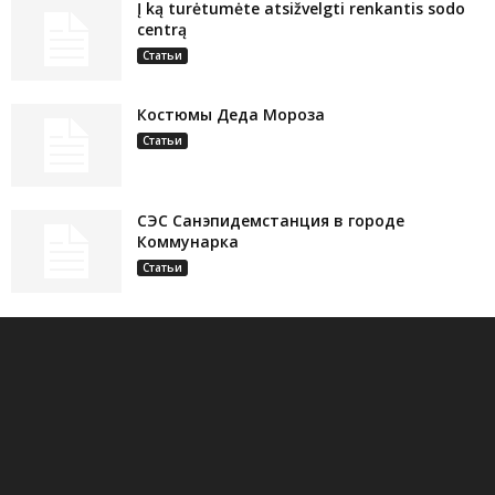
Į ką turėtumėte atsižvelgti renkantis sodo
centrą
Статьи
Костюмы Деда Мороза
Статьи
СЭС Санэпидемстанция в городе
Коммунарка
Статьи