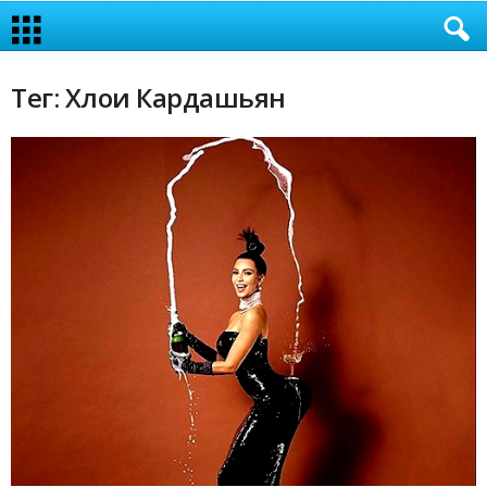
Тег: Хлои Кардашьян