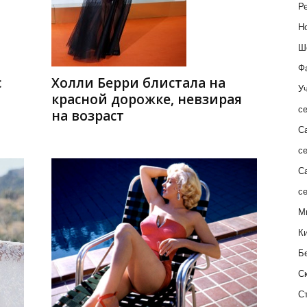
Ре
Н
Ш
Ф
с
Холли Берри блистала на
Уч
красной дорожке, невзирая
с
на возраст
С
с
С
с
М
К
Б
С
С