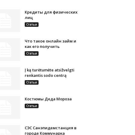
Кредиты для физических
лиц
Статьи
Что такое онлайн займ и
как его получить
Статьи
Į ką turėtumėte atsižvelgti
renkantis sodo centrą
Статьи
Костюмы Деда Мороза
Статьи
СЭС Санэпидемстанция в
городе Коммунарка