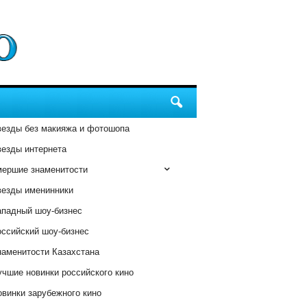
везды без макияжа и фотошопа
везды интернета
мершие знаменитости
везды именинники
ападный шоу-бизнес
оссийский шоу-бизнес
наменитости Казахстана
чшие новинки российского кино
винки зарубежного кино