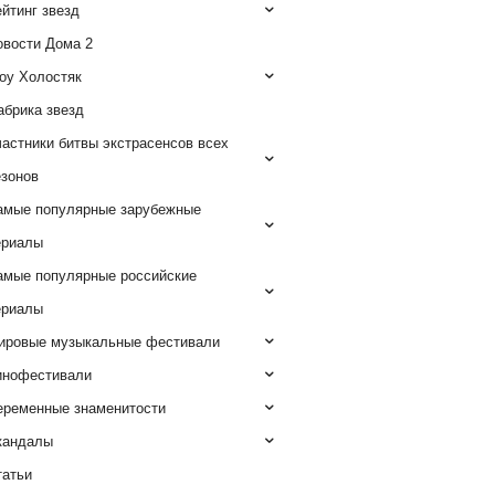
йтинг звезд
овости Дома 2
оу Холостяк
абрика звезд
астники битвы экстрасенсов всех
езонов
амые популярные зарубежные
ериалы
амые популярные российские
ериалы
ировые музыкальные фестивали
инофестивали
еременные знаменитости
кандалы
татьи