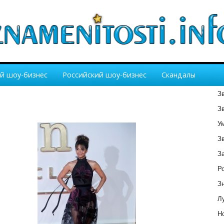
й шоу-бизнес
Российский шоу-бизнес
Скандалы
З
З
У
З
З
Р
З
Лу
Но