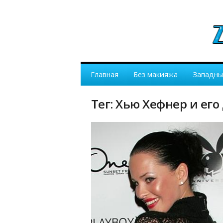
Главная
Без макияжа
Западны
Тег: Хью Хефнер и ег