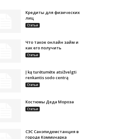
Кредиты для физических
лиц
Статьи
Что такое онлайн займ и
как его получить
Статьи
Į ką turėtumėte atsižvelgti
renkantis sodo centrą
Статьи
Костюмы Деда Мороза
Статьи
СЭС Санэпидемстанция в
городе Коммунарка