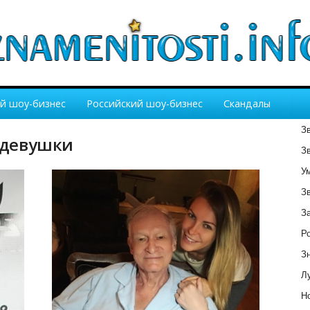
й шоу-бизнес
Российский шоу-бизнес
Скандалы
З
о девушки
З
У
З
З
Р
З
Лу
Но