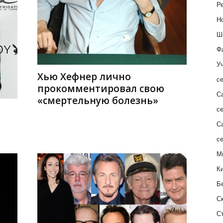
Ре
Н
Ш
Ф
Уч
Хью Хефнер лично
с
прокомментировал свою
С
«смертельную болезнь»
с
С
с
М
К
Б
С
С