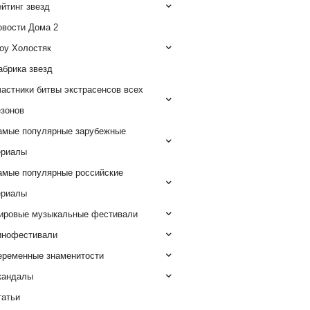
йтинг звезд
овости Дома 2
оу Холостяк
абрика звезд
астники битвы экстрасенсов всех
езонов
амые популярные зарубежные
ериалы
амые популярные российские
ериалы
ировые музыкальные фестивали
инофестивали
еременные знаменитости
кандалы
татьи