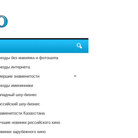
везды без макияжа и фотошопа
везды интернета
мершие знаменитости
везды именинники
ападный шоу-бизнес
оссийский шоу-бизнес
наменитости Казахстана
чшие новинки российского кино
винки зарубежного кино