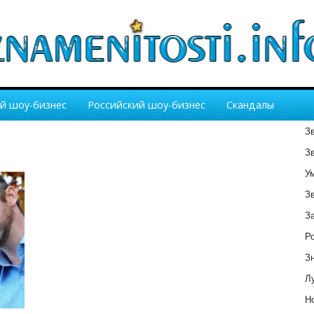
й шоу-бизнес
Российский шоу-бизнес
Скандалы
З
З
У
З
З
Р
З
Лу
Но