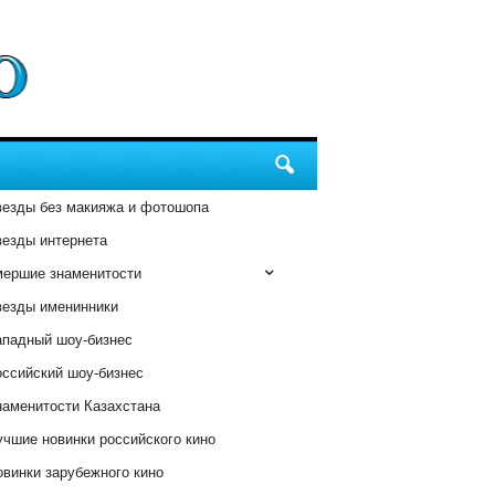
везды без макияжа и фотошопа
везды интернета
мершие знаменитости
везды именинники
ападный шоу-бизнес
оссийский шоу-бизнес
наменитости Казахстана
чшие новинки российского кино
винки зарубежного кино