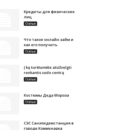
Кредиты для физических
лиц
Статьи
Что такое онлайн займ и
как его получить
Статьи
Į ką turėtumėte atsižvelgti
renkantis sodo centrą
Статьи
Костюмы Деда Мороза
Статьи
СЭС Санэпидемстанция в
городе Коммунарка