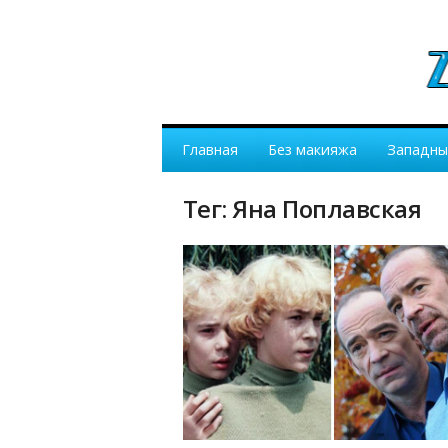
Главная
Без макияжа
Западны
Тег: Яна Поплавская