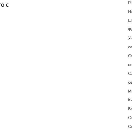
Ре
о с
Н
Ш
Ф
Уч
с
С
с
С
с
М
К
Б
С
С