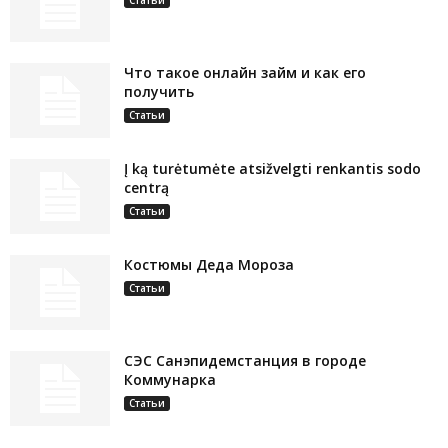
Что такое онлайн займ и как его
получить
Статьи
Į ką turėtumėte atsižvelgti renkantis sodo
centrą
Статьи
Костюмы Деда Мороза
Статьи
СЭС Санэпидемстанция в городе
Коммунарка
Статьи