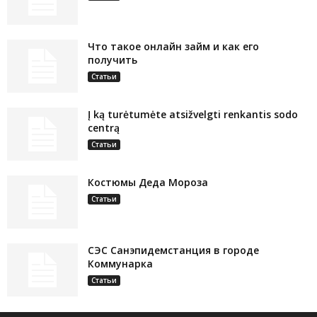
Что такое онлайн займ и как его
получить
Статьи
Į ką turėtumėte atsižvelgti renkantis sodo
centrą
Статьи
Костюмы Деда Мороза
Статьи
СЭС Санэпидемстанция в городе
Коммунарка
Статьи