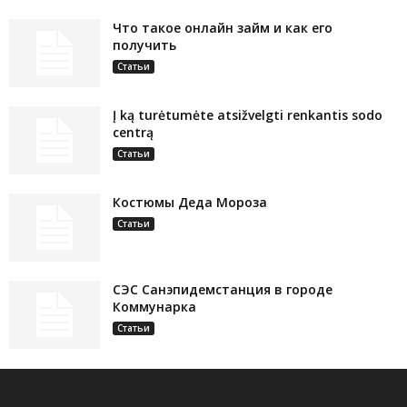
Что такое онлайн займ и как его
получить
Статьи
Į ką turėtumėte atsižvelgti renkantis sodo
centrą
Статьи
Костюмы Деда Мороза
Статьи
СЭС Санэпидемстанция в городе
Коммунарка
Статьи