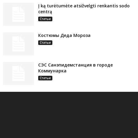
Į ką turėtumėte atsižvelgti renkantis sodo
centrą
Статьи
Костюмы Деда Мороза
Статьи
СЭС Санэпидемстанция в городе
Коммунарка
Статьи