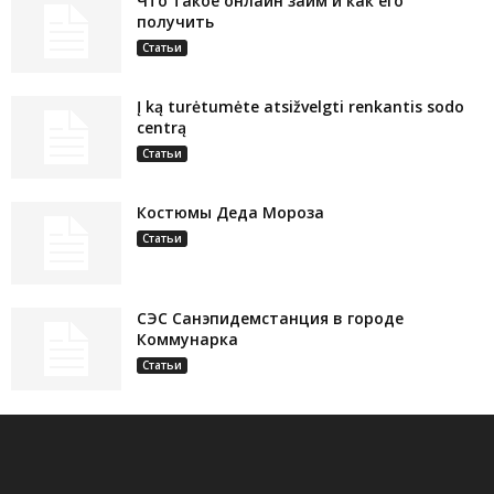
Что такое онлайн займ и как его
получить
Статьи
Į ką turėtumėte atsižvelgti renkantis sodo
centrą
Статьи
Костюмы Деда Мороза
Статьи
СЭС Санэпидемстанция в городе
Коммунарка
Статьи