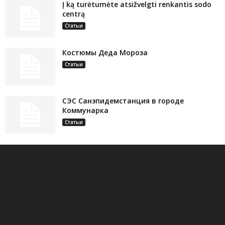
Į ką turėtumėte atsižvelgti renkantis sodo
centrą
Статьи
Костюмы Деда Мороза
Статьи
СЭС Санэпидемстанция в городе
Коммунарка
Статьи