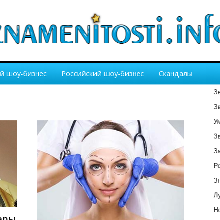
й шоу-бизнес
Российский шоу-бизнес
Скандалы
З
З
У
З
З
Р
З
Лу
Но
еры