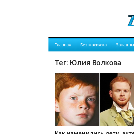
Главная
Без макияжа
Западны
Тег: Юлия Волкова
Как изменились дети-акт