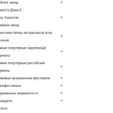
йтинг звезд
овости Дома 2
оу Холостяк
абрика звезд
астники битвы экстрасенсов всех
езонов
амые популярные зарубежные
ериалы
амые популярные российские
ериалы
ировые музыкальные фестивали
инофестивали
еременные знаменитости
кандалы
татьи