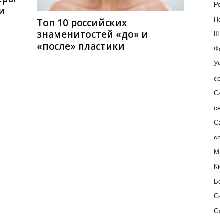
Ре
и
Н
Топ 10 российских
знаменитостей «до» и
Ш
«после» пластики
Ф
Уч
с
С
с
С
с
М
К
Б
С
С