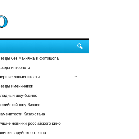
везды без макияжа и фотошопа
везды интернета
мершие знаменитости
везды именинники
ападный шоу-бизнес
оссийский шоу-бизнес
наменитости Казахстана
чшие новинки российского кино
винки зарубежного кино