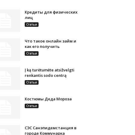
Кредиты для физических
лиц
Статьи
Что такое онлайн займ и
как его получить
Статьи
Į ką turėtumėte atsižvelgti
renkantis sodo centrą
Статьи
Костюмы Деда Мороза
Статьи
СЭС Санэпидемстанция в
городе Коммунарка