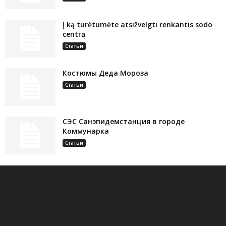
Į ką turėtumėte atsižvelgti renkantis sodo
centrą
Статьи
Костюмы Деда Мороза
Статьи
СЭС Санэпидемстанция в городе
Коммунарка
Статьи