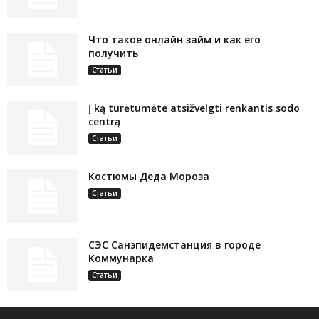
Что такое онлайн займ и как его
получить
Статьи
Į ką turėtumėte atsižvelgti renkantis sodo
centrą
Статьи
Костюмы Деда Мороза
Статьи
СЭС Санэпидемстанция в городе
Коммунарка
Статьи