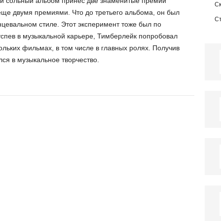
й сольный альбом принес две знаменитые премии
С
ще двумя премиями. Что до третьего альбома, он был
С
нцевальном стиле. Этот эксперимент тоже был по
спев в музыкальной карьере, Тимберлейк попробовал
кольких фильмах, в том числе в главных ролях. Получив
лся в музыкальное творчество.