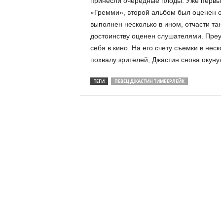
принесли очередные плоды. Уже первы
«Гремми», второй альбом был оценен е
выполнен несколько в ином, отчасти та
достоинству оценен слушателями. Преу
себя в кино. На его счету съемки в нес
похвалу зрителей, Джастин снова окуну
ТЕГИ
ПЕВЕЦ ДЖАСТИН ТИМБЕРЛЕЙК