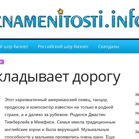
й шоу-бизнес
Российский шоу-бизнес
Скандалы
И
кладывает дорогу
Зв
Этот харизматичный американский певец, танцор,
Зв
продюсер и композитор известен не только в родной
У
стране, а и далеко за рубежом. Родился Джастин
Тимберлейк в Мемфисе. Семья имела традиционные
Зв
английские корни и была верующей. Музыкальные
За
способности у мальчика проявились очень рано. Еще