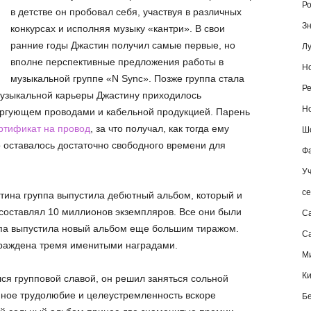
Ро
в детстве он пробовал себя, участвуя в различных
Зн
конкурсах и исполняя музыку «кантри». В свои
ранние годы Джастин получил самые первые, но
Лу
вполне перспективные предложения работы в
Но
музыкальной группе «N Sync». Позже группа стала
Ре
музыкальной карьеры Джастину приходилось
Но
оргующем проводами и кабельной продукцией. Парень
ртификат на провод
, за что получал, как тогда ему
Шо
о оставалось достаточно свободного времени для
Фа
Уч
се
стина группа выпустила дебютный альбом, который и
составлял 10 миллионов экземпляров. Все они были
С
ппа выпустила новый альбом еще большим тиражом.
Са
граждена тремя именитыми наградами.
М
К
ся групповой славой, он решил заняться сольной
омное трудолюбие и целеустремленность вскоре
Б