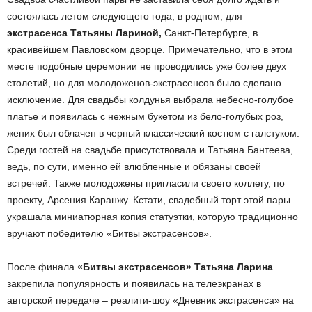
состоялась летом следующего года, в родном, для
экстрасенса Татьяны Лариной,
Санкт-Петербурге, в
красивейшем Павловском дворце. Примечательно, что в этом
месте подобные церемонии не проводились уже более двух
столетий, но для молодоженов-экстрасенсов было сделано
исключение. Для свадьбы колдунья выбрала небесно-голубое
платье и появилась с нежным букетом из бело-голубых роз,
жених был облачен в черный классический костюм с галстуком.
Среди гостей на свадьбе присутствовала и Татьяна Бантеева,
ведь, по сути, именно ей влюбленные и обязаны своей
встречей. Также молодожены пригласили своего коллегу, по
проекту, Арсения Каранжу. Кстати, свадебный торт этой пары
украшала миниатюрная копия статуэтки, которую традиционно
вручают победителю «Битвы экстрасенсов».
После финала
«Битвы экстрасенсов» Татьяна Ларина
закрепила популярность и появилась на телеэкранах в
авторской передаче – реалити-шоу «Дневник экстрасенса» на