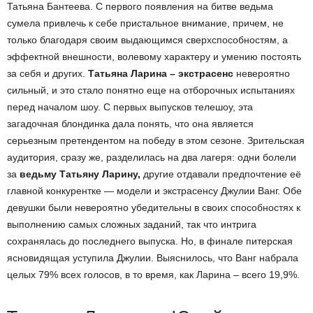
Татьяна Бантеева. С первого появления на битве ведьма
сумела привлечь к себе пристальное внимание, причем, не
только благодаря своим выдающимся сверхспособностям, а
эффектной внешности, волевому характеру и умению постоять
за себя и других.
Татьяна Ларина – экстрасенс
невероятно
сильный, и это стало понятно еще на отборочных испытаниях
перед началом шоу. С первых выпусков телешоу, эта
загадочная блондинка дала понять, что она является
серьезным претендентом на победу в этом сезоне. Зрительская
аудитория, сразу же, разделилась на два лагеря: одни болели
за
ведьму Татьяну Ларину,
другие отдавали предпочтение её
главной конкурентке — модели и экстрасенсу Джулии Ванг. Обе
девушки были невероятно убедительны в своих способностях к
выполнению самых сложных заданий, так что интрига
сохранялась до последнего выпуска. Но, в финале питерская
ясновидящая уступила Джулии. Выяснилось, что Ванг набрала
целых 79% всех голосов, в то время, как Ларина – всего 19,9%.