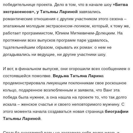
победительнице проекта. Дело в том, что в начале шоу
«Битва
экстрасенсов», у Татьяны Лариной
завязались
романтические отношения с другим участником этого сезона –
эпатажным молодым экстрасенсом-логиком, который, к тому же,
работает программистом, Юлием Миткевичем-Долецким. На
протяжении всех выпусков программ паре удавалось,
тщательнейшим образом, скрывать их роман: о нем не
догадывались ни ведущие, ни другие участники шоу.
И вот, в финальном выпуске, они огорошили всех сообщением о
состоявшейся помолвке.
Ведьма Татьяна Ларин
а
продемонстрировала ликующим поклонникам свое роскошное
кольцо, подаренное возлюбленным и заявила, что Ванг эта
победа была нужнее, а она нашла на проекте то, что так долго
искала – женское счастье и своего неповторимого мужчину. С
этого момента начала создаваться новая страница
биографии
Татьяны Лариной
.
Свадьба счастливой пары не заставила себя долго ждать и