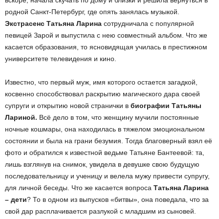
вскоре, начала скучать по дому и близки и решила вернуться в
родной Санкт-Петербург, где опять занялась музыкой.
Экстрасенс Татьяна Ларина
сотрудничала с популярной
певицей Зарой и выпустила с нею совместный альбом. Что же
касается образования, то ясновидящая училась в престижном
университете телевидения и кино.
Известно, что первый муж, имя которого остается загадкой,
косвенно способствовал раскрытию магического дара своей
супруги и открытию новой странички в
биографии Татьяны
Лариной.
Всё дело в том, что женщину мучили постоянные
ночные кошмары, она находилась в тяжелом эмоциональном
состоянии и была на грани безумия. Тогда благоверный взял её
фото и обратился к известной ведьме Татьяне Бантеевой: та,
лишь взглянув на снимок, увидела в девушке свою будущую
последовательницу и ученицу и велела мужу привести супругу,
для личной беседы. Что же касается вопроса
Татьяна Ларина
– дети
? То в одном из выпусков «битвы», она поведала, что за
свой дар расплачивается разлукой с младшим из сыновей.