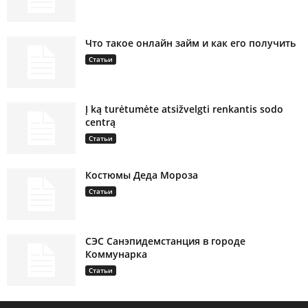
Что такое онлайн займ и как его получить
Статьи
Į ką turėtumėte atsižvelgti renkantis sodo
centrą
Статьи
Костюмы Деда Мороза
Статьи
СЭС Санэпидемстанция в городе
Коммунарка
Статьи