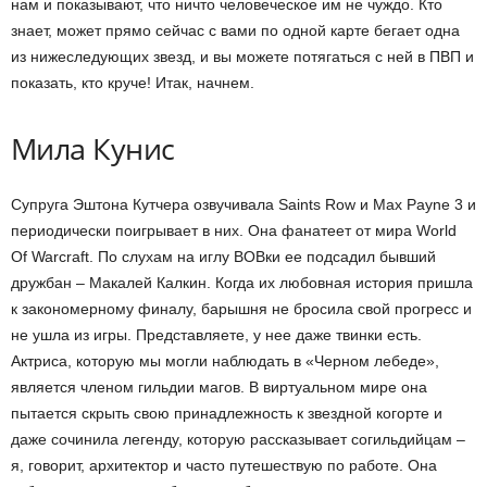
нам и показывают, что ничто человеческое им не чуждо. Кто
знает, может прямо сейчас с вами по одной карте бегает одна
из нижеследующих звезд, и вы можете потягаться с ней в ПВП и
показать, кто круче! Итак, начнем.
Мила Кунис
Супруга Эштона Кутчера озвучивала Saints Row и Max Payne 3 и
периодически поигрывает в них. Она фанатеет от мира World
Of Warcraft. По слухам на иглу ВОВки ее подсадил бывший
дружбан – Макалей Калкин. Когда их любовная история пришла
к закономерному финалу, барышня не бросила свой прогресс и
не ушла из игры. Представляете, у нее даже твинки есть.
Актриса, которую мы могли наблюдать в «Черном лебеде»,
является членом гильдии магов. В виртуальном мире она
пытается скрыть свою принадлежность к звездной когорте и
даже сочинила легенду, которую рассказывает согильдийцам –
я, говорит, архитектор и часто путешествую по работе. Она