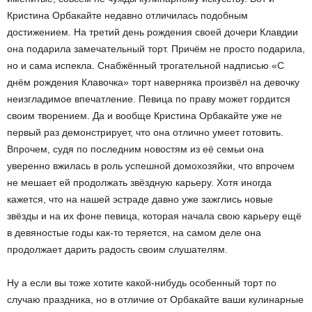
Кристина Орбакайте недавно отличилась подобным
достижением. На третий день рождения своей дочери Клавдии
она подарила замечательный торт. Причём не просто подарила,
но и сама испекла. Снабжённый трогательной надписью «С
днём рождения Клавочка» торт наверняка произвёл на девочку
неизгладимое впечатление. Певица по праву может гордится
своим творением. Да и вообще Кристина Орбакайте уже не
первый раз демонстрирует, что она отлично умеет готовить.
Впрочем, судя по последним новостям из её семьи она
уверенно вжилась в роль успешной домохозяйки, что впрочем
не мешает ей продолжать звёздную карьеру. Хотя иногда
кажется, что на нашей эстраде давно уже зажглись новые
звёзды и на их фоне певица, которая начала свою карьеру ещё
в девяностые годы как-то теряется, на самом деле она
продолжает дарить радость своим слушателям.
Ну а если вы тоже хотите какой-нибудь особенный торт по
случаю праздника, но в отличие от Орбакайте ваши кулинарные