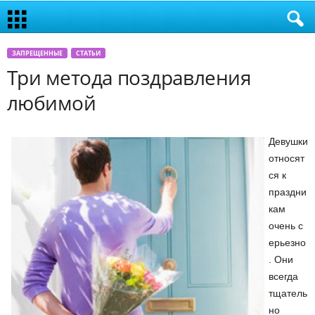
ЗАПРЕЩЕННЫЕ
СТАТЬИ
Три метода поздравления
любимой
Девушки
относят
ся к
праздни
кам
очень с
ерьезно
. Они
всегда
тщатель
но