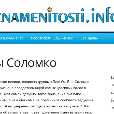
й шоу-бизнес
Российский шоу-бизнес
Скандалы
ы Соломко
Зв
ская певица, солистка группы «Real O» Яна Соломко
Зв
ризнана обладательницей самых красивых волос в
У
е. Для самой девушки такое признание оказалось
ным, о чем она сама не преминула сообщить ведущим
Зв
: «А вы уверены, что здесь ничего не напутали»? Как
За
а объяснила уже позже, удивление было вызвано тем,