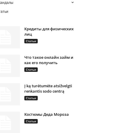
кандалы
татьи
Кредиты для физических
лиц
Статьи
Что такое онлайн займ и
как его получить
Статьи
Į ką turėtumėte atsižvelgti
renkantis sodo centrą
Статьи
Костюмы Деда Мороза
Статьи