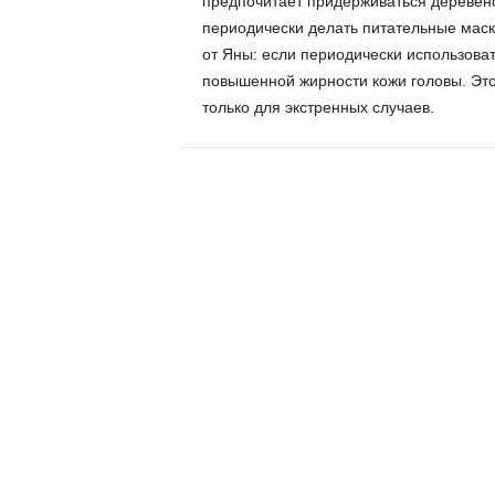
предпочитает придерживаться деревенс
периодически делать питательные маск
от Яны: если периодически использова
повышенной жирности кожи головы. Это 
только для экстренных случаев.