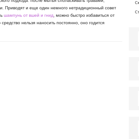
кого подхода: после мытья споласкивать травами,
С
и. Приводят и еще один немного нетрадиционный совет
С
ть
шампунь от вшей и гнид
, можно быстро избавиться от
средство нельзя наносить постоянно, оно годится