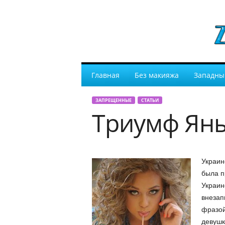
Главная
Без макияжа
Западны
ЗАПРЕЩЕННЫЕ
СТАТЬИ
Триумф Ян
Украин
была п
Украин
внезап
фразой
девушк