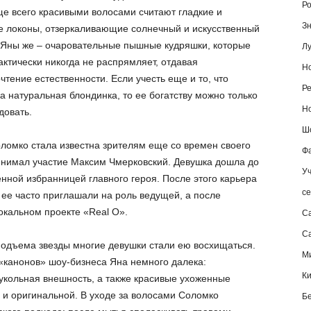
Ро
ще всего красивыми волосами считают гладкие и
Зн
 локоны, отзеркаливающие солнечный и искусственный
У Яны же – очаровательные пышные кудряшки, которые
Лу
актически никогда не распрямляет, отдавая
Но
чтение естественности. Если учесть еще и то, что
Ре
а натуральная блондинка, то ее богатству можно только
Но
довать.
Шо
ломко стала известна зрителям еще со времен своего
Фа
ринимал участие Максим Чмерковский. Девушка дошла до
Уч
енной избранницей главного героя. После этого карьера
се
 ее часто приглашали на роль ведущей, а после
окальном проекте «Real O».
С
Са
подъема звезды многие девушки стали ею восхищаться.
М
х «канонов» шоу-бизнеса Яна немного далека:
К
кукольная внешность, а также красивые ухоженные
 и оригинальной. В уходе за волосами Соломко
Б