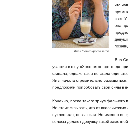
что ча
прямые
свет. 
она пр
предпо
девушк
позави
Яна Сломко фото 2014
Яна Со
участия в шоу «Холостяк», где тогда п
финала, однако так и не стала единств
Яны начала стремительно развиваться:
предложили попробовать свои силы в в
Конечно, после такого триумфального 
Не стоит скрывать, что от классически
пухленькая, невысокая. Но именно ее 
волосы делают девушку такой заметной