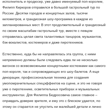
исполнитель и продюсер, уже давно именуемый поп-королем,
Филипп Киркоров отправился в большой гастрольный тур по
России. Десятки городов и концертных залов, тысячи
километров, и грандиозная шоу-программа в каждом из
запланированных мест. В этот продолжительный и грандиозный
по своим масштабам гастрольный тур, вместе с певцом
отправилась целая свита талантливых танцоров, музыкантов,
бэк-вокалистов, костюмеров и даже пиротехников.
Естественно, куда бы не направлялась эта группа, с ними
непременно должны были следовать едва ли не несколько
вагонов со всевозможными концертными костюмами как самого
поп-короля, так и сопровождающих его шоу-балетов. А еще
декорации, профессиональная техника для создания
умопомрачительных спецэффектов на сцене, и это не говоря
уже о пиротехнике, осветительных приборах и музыкальных
инструментах. Для Филиппа Бедросовича самое главное –
оправдать доверие зрителя, и ему это с блеском удается, по
этому он старается не упустить ни малейшей детали и лично