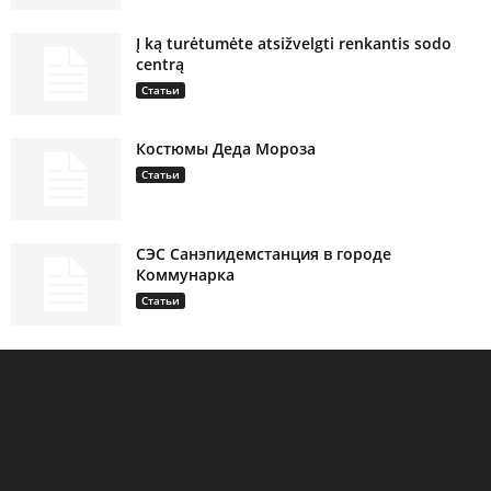
Į ką turėtumėte atsižvelgti renkantis sodo
centrą
Статьи
Костюмы Деда Мороза
Статьи
СЭС Санэпидемстанция в городе
Коммунарка
Статьи