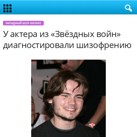
ЗАПАДНЫЙ ШОУ-БИЗНЕС
У актера из «Звёздных войн»
диагностировали шизофрению