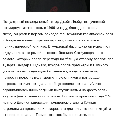
Популярный некогда юный актер Джейк Ллойд, получивший
всемирную известность в 1999-м году, благодаря своей
звёздной роли в первом эпизоде фэнтезийной космической саги
«Звёздные войны: Скрытая угроза», оказался на койке в
психиатрической клинике. В культовой франшизе он исполнил
одну из главных ролей — юного Энакина Скайуокера, того
самого, который после перехода на тёмную сторону воплотился
в Дарта Вейдера. Однако, вскоре после премьеры и шумного
успеха ленты, подающий большие надежды юный актер
попросту исчез из поля зрения поклонников и папарацци,
перестал сниматься, да и вообще появляться на публике,
ограничиваясь лишь редкими выступлениями на фестивалях
научно-фантастических фильмов. Но летом прошлого года 27-
летнего Джейка задержали полицейские штата Южная
Каролина за превышение скорости и длительные попытки уйти
от преследования. После того, как было произведено