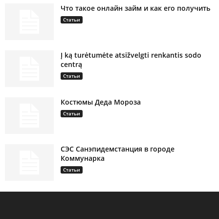
Что такое онлайн займ и как его получить
Статьи
Į ką turėtumėte atsižvelgti renkantis sodo
centrą
Статьи
Костюмы Деда Мороза
Статьи
СЭС Санэпидемстанция в городе
Коммунарка
Статьи