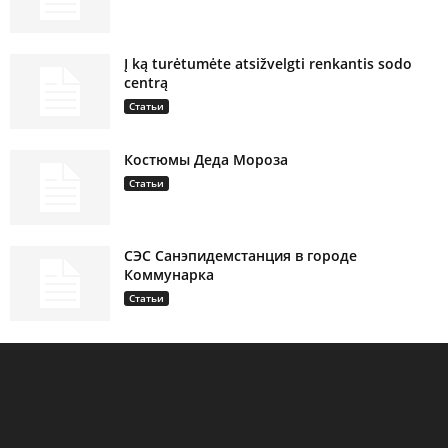
Į ką turėtumėte atsižvelgti renkantis sodo
centrą
Статьи
Костюмы Деда Мороза
Статьи
СЭС Санэпидемстанция в городе
Коммунарка
Статьи