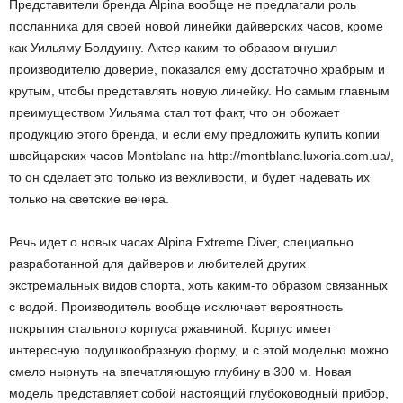
Представители бренда Alpina вообще не предлагали роль
посланника для своей новой линейки дайверских часов, кроме
как Уильяму Болдуину. Актер каким-то образом внушил
производителю доверие, показался ему достаточно храбрым и
крутым, чтобы представлять новую линейку. Но самым главным
преимуществом Уильяма стал тот факт, что он обожает
продукцию этого бренда, и если ему предложить купить копии
швейцарских часов Montblanc на http://montblanc.luxoria.com.ua/,
то он сделает это только из вежливости, и будет надевать их
только на светские вечера.
Речь идет о новых часах Alpina Extreme Diver, специально
разработанной для дайверов и любителей других
экстремальных видов спорта, хоть каким-то образом связанных
с водой. Производитель вообще исключает вероятность
покрытия стального корпуса ржавчиной. Корпус имеет
интересную подушкообразную форму, и с этой моделью можно
смело нырнуть на впечатляющую глубину в 300 м. Новая
модель представляет собой настоящий глубоководный прибор,