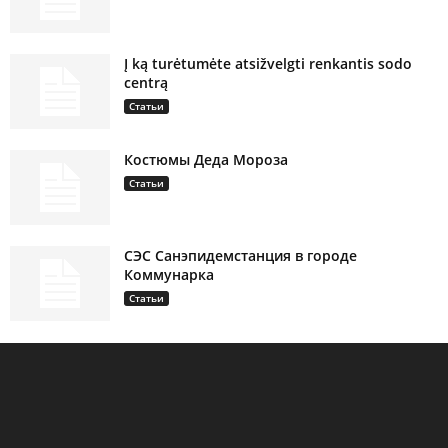
Į ką turėtumėte atsižvelgti renkantis sodo
centrą
Статьи
Костюмы Деда Мороза
Статьи
СЭС Санэпидемстанция в городе
Коммунарка
Статьи