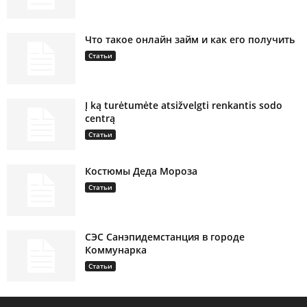
Что такое онлайн займ и как его получить
Статьи
Į ką turėtumėte atsižvelgti renkantis sodo
centrą
Статьи
Костюмы Деда Мороза
Статьи
СЭС Санэпидемстанция в городе
Коммунарка
Статьи