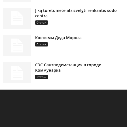
Į ką turėtumėte atsižvelgti renkantis sodo
centrą
Статьи
Костюмы Деда Мороза
Статьи
СЭС Санэпидемстанция в городе
Коммунарка
Статьи