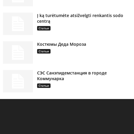
Į ką turėtumėte atsižvelgti renkantis sodo
centrą
Статьи
Костюмы Деда Мороза
Статьи
СЭС Санэпидемстанция в городе
Коммунарка
Статьи