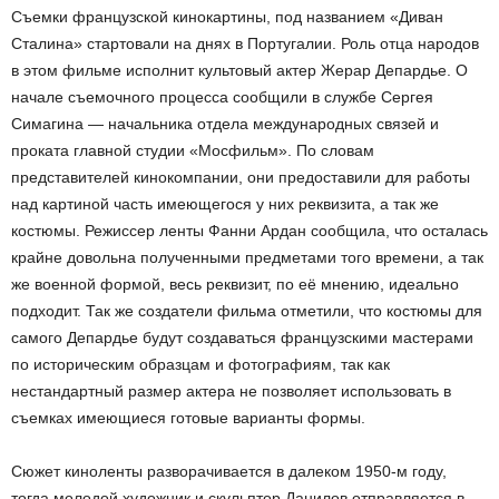
Съемки французской кинокартины, под названием «Диван
Сталина» стартовали на днях в Португалии. Роль отца народов
в этом фильме исполнит культовый актер Жерар Депардье. О
начале съемочного процесса сообщили в службе Сергея
Симагина — начальника отдела международных связей и
проката главной студии «Мосфильм». По словам
представителей кинокомпании, они предоставили для работы
над картиной часть имеющегося у них реквизита, а так же
костюмы. Режиссер ленты Фанни Ардан сообщила, что осталась
крайне довольна полученными предметами того времени, а так
же военной формой, весь реквизит, по её мнению, идеально
подходит. Так же создатели фильма отметили, что костюмы для
самого Депардье будут создаваться французскими мастерами
по историческим образцам и фотографиям, так как
нестандартный размер актера не позволяет использовать в
съемках имеющиеся готовые варианты формы.
Сюжет киноленты разворачивается в далеком 1950-м году,
тогда молодой художник и скульптор Данилов отправляется в