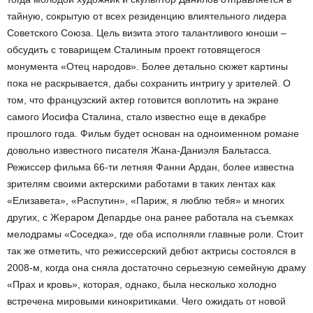
тайную, сокрытую от всех резиденцию влиятельного лидера
Советского Союза. Цель визита этого талантливого юноши –
обсудить с товарищем Сталиным проект готовящегося
монумента «Отец народов». Более детально сюжет картины
пока не раскрывается, дабы сохранить интригу у зрителей. О
том, что французский актер готовится воплотить на экране
самого Иосифа Сталина, стало известно еще в декабре
прошлого года. Фильм будет основан на одноименном романе
довольно известного писателя Жана-Даниэля Бальтасса.
Режиссер фильма 66-ти летняя Фанни Ардан, более известна
зрителям своими актерскими работами в таких лентах как
«Елизавета», «Распутин», «Париж, я люблю тебя» и многих
других, с Жераром Депардье она ранее работала на съемках
мелодрамы «Соседка», где оба исполняли главные роли. Стоит
так же отметить, что режиссерский дебют актрисы состоялся в
2008-м, когда она сняла достаточно серьезную семейную драму
«Прах и кровь», которая, однако, была несколько холодно
встречена мировыми кинокритиками. Чего ожидать от новой