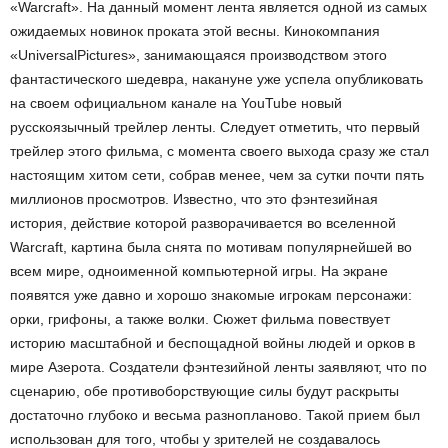
«Warcraft». На данный момент лента является одной из самых
ожидаемых новинок проката этой весны. Кинокомпания
«UniversalPictures», занимающаяся производством этого
фантастического шедевра, накануне уже успела опубликовать
на своем официальном канале на YouTube новый
русскоязычный трейлер ленты. Следует отметить, что первый
трейлер этого фильма, с момента своего выхода сразу же стал
настоящим хитом сети, собрав менее, чем за сутки почти пять
миллионов просмотров. Известно, что это фэнтезийная
история, действие которой разворачивается во вселенной
Warcraft, картина была снята по мотивам популярнейшей во
всем мире, одноименной компьютерной игры. На экране
появятся уже давно и хорошо знакомые игрокам персонажи:
орки, грифоны, а также волки. Сюжет фильма повествует
историю масштабной и беспощадной войны людей и орков в
мире Азерота. Создатели фэнтезийной ленты заявляют, что по
сценарию, обе противоборствующие силы будут раскрыты
достаточно глубоко и весьма разнопланово. Такой прием был
использован для того, чтобы у зрителей не создавалось