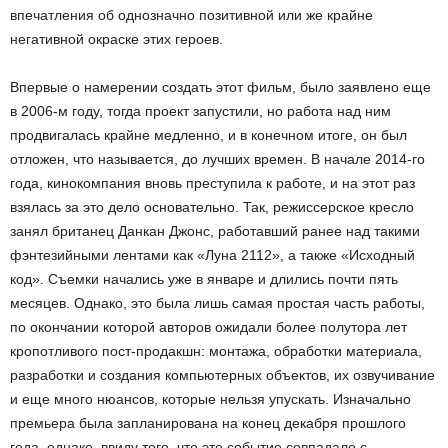
впечатления об однозначно позитивной или же крайне
негативной окраске этих героев.
Впервые о намерении создать этот фильм, было заявлено еще
в 2006-м году, тогда проект запустили, но работа над ним
продвигалась крайне медленно, и в конечном итоге, он был
отложен, что называется, до лучших времен. В начале 2014-го
года, кинокомпания вновь преступила к работе, и на этот раз
взялась за это дело основательно. Так, режиссерское кресло
занял британец Данкан Джонс, работавший ранее над такими
фэнтезийными лентами как «Луна 2112», а также «Исходный
код». Съемки начались уже в январе и длились почти пять
месяцев. Однако, это была лишь самая простая часть работы,
по окончании которой авторов ожидали более полутора лет
кропотливого пост-продакшн: монтажа, обработки материала,
разработки и создания компьютерных объектов, их озвучивание
и еще много нюансов, которые нельзя упускать. Изначально
премьера была запланирована на конец декабря прошлого
года, однако, ввиду того, что это событие совпадало с