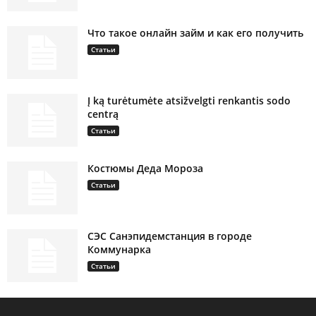
Что такое онлайн займ и как его получить
Статьи
Į ką turėtumėte atsižvelgti renkantis sodo
centrą
Статьи
Костюмы Деда Мороза
Статьи
СЭС Санэпидемстанция в городе
Коммунарка
Статьи