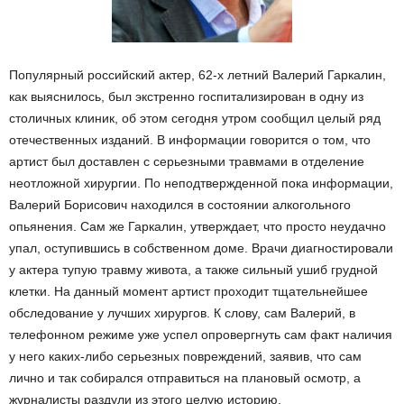
Популярный российский актер, 62-х летний Валерий Гаркалин,
как выяснилось, был экстренно госпитализирован в одну из
столичных клиник, об этом сегодня утром сообщил целый ряд
отечественных изданий. В информации говорится о том, что
артист был доставлен с серьезными травмами в отделение
неотложной хирургии. По неподтвержденной пока информации,
Валерий Борисович находился в состоянии алкогольного
опьянения. Сам же Гаркалин, утверждает, что просто неудачно
упал, оступившись в собственном доме. Врачи диагностировали
у актера тупую травму живота, а также сильный ушиб грудной
клетки. На данный момент артист проходит тщательнейшее
обследование у лучших хирургов. К слову, сам Валерий, в
телефонном режиме уже успел опровергнуть сам факт наличия
у него каких-либо серьезных повреждений, заявив, что сам
лично и так собирался отправиться на плановый осмотр, а
журналисты раздули из этого целую историю.