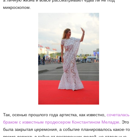
а личную жизнь и вовсе рассматривают едва ли не под
микроскопом.
Так, осенью прошлого года артистка, как известно,
сочеталась
браком с известным продюсером Константином Меладзе
. Это
была закрытая церемония, а событие планировалось какое-то
время держать в тайне от посторонних людей, но отдельные