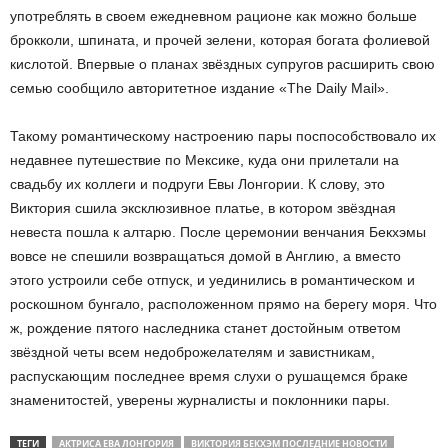
употреблять в своем ежедневном рационе как можно больше
брокколи, шпината, и прочей зелени, которая богата фолиевой
кислотой. Впервые о планах звёздных супругов расширить свою
семью сообщило авторитетное издание «The Daily Mail».
Такому романтическому настроению пары поспособствовало их
недавнее путешествие по Мексике, куда они прилетали на
свадьбу их коллеги и подруги Евы Лонгории. К слову, это
Виктория сшила эксклюзивное платье, в котором звёздная
невеста пошла к алтарю. После церемонии венчания Бекхэмы
вовсе не спешили возвращаться домой в Англию, а вместо
этого устроили себе отпуск, и уединились в романтическом и
роскошном бунгало, расположенном прямо на берегу моря. Что
ж, рождение пятого наследника станет достойным ответом
звёздной четы всем недоброжелателям и завистникам,
распускающим последнее время слухи о рушащемся браке
знаменитостей, уверены журналисты и поклонники пары.
ТЕГИ
АКТРИСА ЕВА ЛОНГОРИЯ
ВИКТОРИЯ БЕКХЭМ ПОСЛЕДНИЕ НОВОСТИ