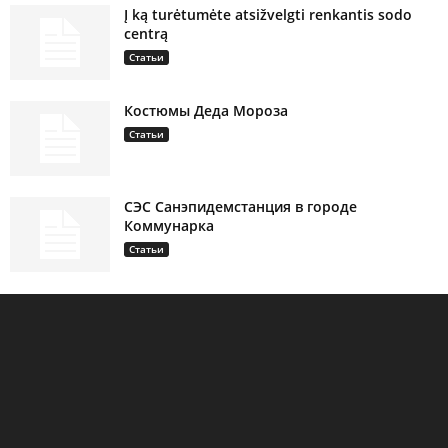
Į ką turėtumėte atsižvelgti renkantis sodo
centrą
Статьи
Костюмы Деда Мороза
Статьи
СЭС Санэпидемстанция в городе
Коммунарка
Статьи