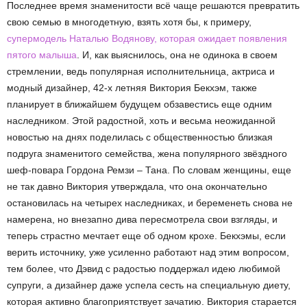
Последнее время знаменитости всё чаще решаются превратить
свою семью в многодетную, взять хотя бы, к примеру,
супермодель Наталью Водянову, которая ожидает появления
пятого малыша
. И, как выяснилось, она не одинока в своем
стремлении, ведь популярная исполнительница, актриса и
модный дизайнер, 42-х летняя Виктория Бекхэм, также
планирует в ближайшем будущем обзавестись еще одним
наследником. Этой радостной, хоть и весьма неожиданной
новостью на днях поделилась с общественностью близкая
подруга знаменитого семейства, жена популярного звёздного
шеф-повара Гордона Ремзи – Тана. По словам женщины, еще
не так давно Виктория утверждала, что она окончательно
остановилась на четырех наследниках, и беременеть снова не
намерена, но внезапно дива пересмотрела свои взгляды, и
теперь страстно мечтает еще об одном крохе. Бекхэмы, если
верить источнику, уже усиленно работают над этим вопросом,
тем более, что Дэвид с радостью поддержал идею любимой
супруги, а дизайнер даже успела сесть на специальную диету,
которая активно благоприятствует зачатию. Виктория старается