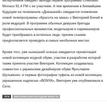
нетерпением ожидают выхода первой программы ChikRadio
Monaco 91.4 FM с ее участием. А тем временем в ближайшем
будущем на телеканале «Домашний» ожидается появление
новой телепрограммы «Красота на заказ» с Викторией Боней в
роли ведущей. В программе обычных девушек бригада
профессиональных визажистов, модельеров и парикмахеров
будет преображать в истинных леди, причем съемки
предполагается проводить в самых необычных местах.
Кроме того, уже нынешней осенью ожидается презентация
новой коллекции модной обуви, участие в разработке которой
также приняла участие Виктория. Коллекция создавалась
совместно с украинским дизайнером обуви Ярославом
Шульженко, и первые фотографии туфель из новой коллекции,
украшенные надписью «BONYA», Виктория уже опубликовала в
Сети.
ТЕГИ
ВИКТОРИЯ БОНЯ ПОСЛЕДНИЕ НОВОСТИ