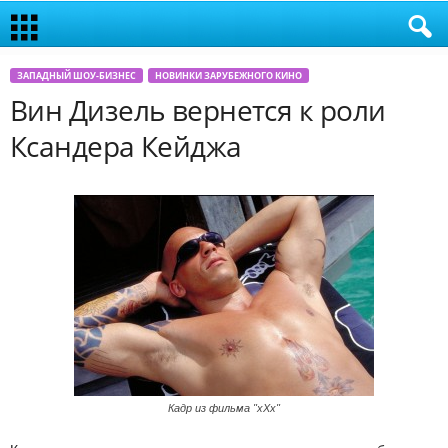
ЗАПАДНЫЙ ШОУ-БИЗНЕС
НОВИНКИ ЗАРУБЕЖНОГО КИНО
Вин Дизель вернется к роли
Ксандера Кейджа
Кадр из фильма "хХх"