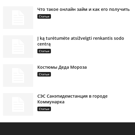
Что такое онлайн займ и как его получить
Статьи
Į ką turėtumėte atsižvelgti renkantis sodo
centrą
Статьи
Костюмы Деда Мороза
Статьи
СЭС Санэпидемстанция в городе
Коммунарка
Статьи