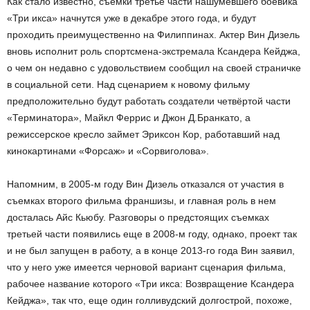
Как стало известно, съемки третье части нашумевшего боевика
«Три икса» начнутся уже в декабре этого года, и будут
проходить преимущественно на Филиппинах. Актер Вин Дизель
вновь исполнит роль спортсмена-экстремала Ксандера Кейджа,
о чем он недавно с удовольствием сообщил на своей страничке
в социальной сети. Над сценарием к новому фильму
предположительно будут работать создатели четвёртой части
«Терминатора», Майкл Феррис и Джон Д.Бранкато, а
режиссерское кресло займет Эриксон Кор, работавший над
кинокартинами «Форсаж» и «Сорвиголова».
Напомним, в 2005-м году Вин Дизель отказался от участия в
съемках второго фильма франшизы, и главная роль в нем
досталась Айс Кьюбу. Разговоры о предстоящих съемках
третьей части появились еще в 2008-м году, однако, проект так
и не был запущен в работу, а в конце 2013-го года Вин заявил,
что у него уже имеется черновой вариант сценария фильма,
рабочее название которого «Три икса: Возвращение Ксандера
Кейджа», так что, еще один голливудский долгострой, похоже,