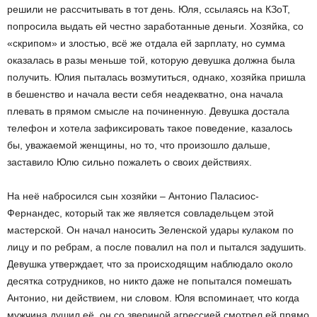
решили не рассчитывать в тот день. Юля, ссылаясь на КЗоТ,
попросила выдать ей честно заработанные деньги. Хозяйка, со
«скрипом» и злостью, всё же отдала ей зарплату, но сумма
оказалась в разы меньше той, которую девушка должна была
получить. Юлия пыталась возмутиться, однако, хозяйка пришла
в бешенство и начала вести себя неадекватно, она начала
плевать в прямом смысле на починенную. Девушка достала
телефон и хотела зафиксировать такое поведение, казалось
бы, уважаемой женщины, но то, что произошло дальше,
заставило Юлю сильно пожалеть о своих действиях.
На неё набросился сын хозяйки – Антонио Паласиос-
Фернандес, который так же является совладельцем этой
мастерской. Он начал наносить Зеленской удары кулаком по
лицу и по ребрам, а после повалил на пол и пытался задушить.
Девушка утверждает, что за происходящим наблюдало около
десятка сотрудников, но никто даже не попытался помешать
Антонио, ни действием, ни словом. Юля вспоминает, что когда
мужчина душил её, он со звериной агрессией смотрел ей прямо