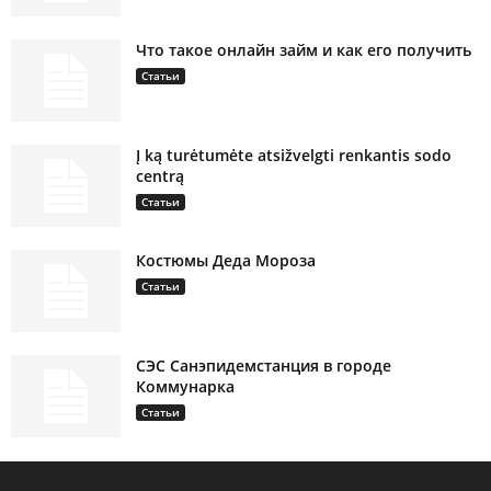
Что такое онлайн займ и как его получить
Статьи
Į ką turėtumėte atsižvelgti renkantis sodo
centrą
Статьи
Костюмы Деда Мороза
Статьи
СЭС Санэпидемстанция в городе
Коммунарка
Статьи