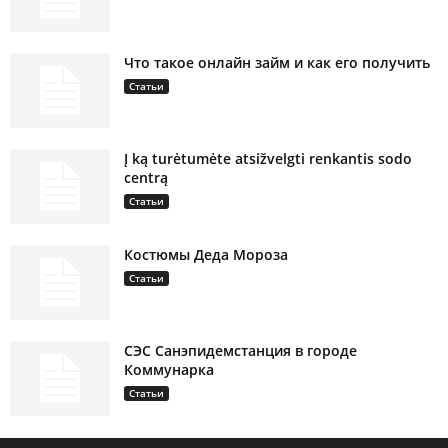
Что такое онлайн займ и как его получить
Статьи
Į ką turėtumėte atsižvelgti renkantis sodo
centrą
Статьи
Костюмы Деда Мороза
Статьи
СЭС Санэпидемстанция в городе
Коммунарка
Статьи