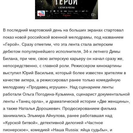
В последний мартовский день на больших экранах стартовал
показ новой российской военной мелодрамы, под названием
«Герой». Сразу отметим, что эта лента стала актерским
дебютом популярнейшего исполнителя, 34-х летнего Димы
Билана, при чем, свою актерскую карьеру он начал сразу же,
непосредственно, с главной роли. Режиссером кинокартины
выступил Юрий Васильев, который более известен зрителям в
качестве актера, а режиссировал ранее только комедийную
мелодраму «Продавец игрушек». Над сценарием ленты
работали Ольга Погодина-Кузьмина, сценарист документальной
ленты «Танец орла», и драматической истории «Две женщины»,
а также Наталья Дорошкевич. Продюсированием фильма
занимались Эльмира Айнулова, ранее работавшая над
«Курской битвой», детективной дилогией «Частное
пионерское», комедией «Наша Russia: яйца судьбы», и