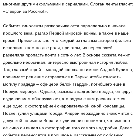
многими другими фильмами и сериалами. Слоган ленты гласит:
«С верой за Россию!».
События киноленты разворачиваются параллельно в начале
прошлого века, разгар Первой мировой войны, а также в наше
время. Примечательно, что каждый из главных актеров фильма
исполнил в нем по две роли, при этом, их персонажей
разделяла пропасть почти в сотню лет. В основе сюжета лежит
довольно необычная, интересно выстроенная история любви.
Так, главный герой – молодой юноша по имени Андрей Куликов,
принимает решение отправиться в Париж, чтобы отыскать
могилу прадеда – офицера белой гвардии, погибшего еще в
Первую мировую. Однако, разыскав надгробие предка, он вдруг,
с удивлением обнаруживает, что рядом с ним располагается
еще одно, с фотографией очаровательной юной красавицы.
Позже, гуляя улицами города, Андрей неожиданно знакомится с
девушкой по имени Вера, и к удивлению понимает, что именно
её лицо он видел на фотографии того самого надгробия. Далее
события переносятся в прошлое и рассказывают любовную