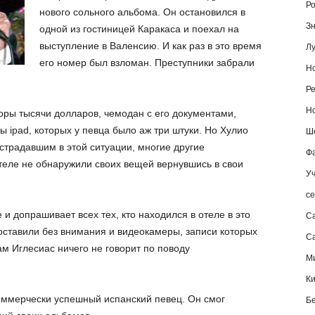
Ро
нового сольного альбома. Он остановился в
Зн
одной из гостиницей Каракаса и поехал на
выступление в Валенсию. И как раз в это время
Лу
его номер был взломан. Преступники забрали
Но
Ре
Но
ры тысячи долларов, чемодан с его документами,
 ipad, которых у певца было аж три штуки. Но Хулио
Шо
страдавшим в этой ситуации, многие другие
Фа
теле не обнаружили своих вещей вернувшись в свои
Уч
се
и допрашивает всех тех, кто находился в отеле в это
С
 оставили без внимания и видеокамеры, записи которых
Са
ам Иглесиас ничего не говорит по поводу
М
К
оммерчески успешный испанский певец. Он смог
Б