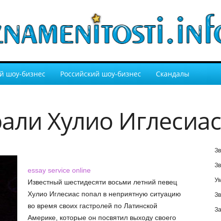
й шоу-бизнес
Российский шоу-бизнес
Скандалы
али Хулио Иглесиа
Зв
Зв
essay service online
У
Известный шестидесяти восьми летний певец
Хулио Иглесиас попал в неприятную ситуацию
Зв
во время своих гастролей по Латинской
За
Америке, которые он посвятил выходу своего