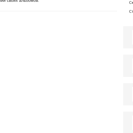
пий своих альбомов.
С
С