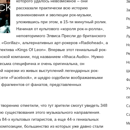
которого удалось невозможное – они
Зв
рассказали практически всю историю
За
возникновения и эволюции рок-музыки,
Ро
уложившись при этом, в 15-ти минутный ролик.
Зн
Начиная от культового «короля рок-н-ролла»,
неповторимого Элвиса Пресли до британского
Лу
 «Gorillaz», альтернативных арт-рокеров «Radiohead», а
Но
лектива «Kings Of Leon». Впервые этот гениальный рок-
Ре
ской компании, под названием «Ithaca Audio». Нужно
Но
весьма специфична и очень оригинальна, он
й нарезки из живых выступлений легендарных рок-
Шо
цсети «Facebook», и щедро оздобили воображаемыми
Фа
 фрагментов от фанатов, представленных
Уч
се
творению отметили, что тут зрители смогут увидеть 348
С
ию существования этого музыкального направления.
Са
 84-х культовых гитаристов, а еще 44-х гениальных
М
 композиции, большинство из которых уже давно стали