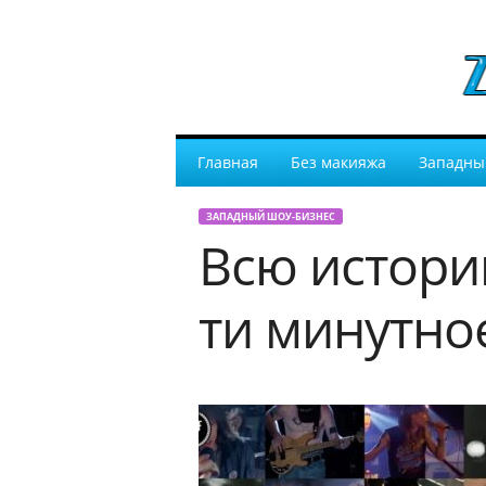
Главная
Без макияжа
Западны
ЗАПАДНЫЙ ШОУ-БИЗНЕС
Всю истори
ти минутно