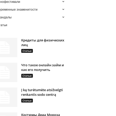
инофестивали
еременные знаменитости
кандалы
татьи
Кредиты для физических
лиц
Статьи
Что такое онлайн займ и
как его получить
Статьи
Į ką turėtumėte atsižvelgti
renkantis sodo centrą
Статьи
Костюмы Деда Мороза