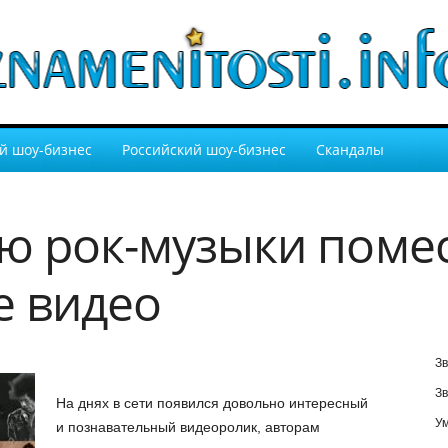
й шоу-бизнес
Российский шоу-бизнес
Скандалы
ю рок-музыки помес
е видео
Зв
Зв
На днях в сети появился довольно интересный
У
и познавательный видеоролик, авторам