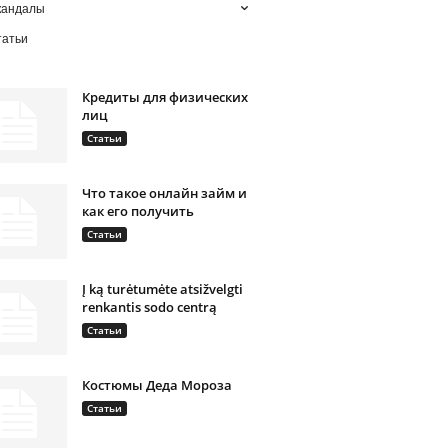
кандалы
татьи
Кредиты для физических
лиц
Статьи
Что такое онлайн займ и
как его получить
Статьи
Į ką turėtumėte atsižvelgti
renkantis sodo centrą
Статьи
Костюмы Деда Мороза
Статьи