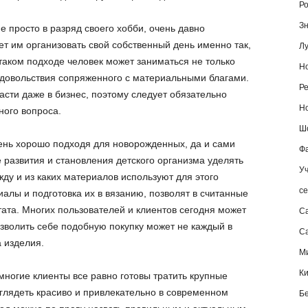
Ро
Зн
 просто в разряд своего хобби, очень давно
т им организовать свой собственный день именно так,
Лу
 таком подходе человек может заниматься не только
Но
удовольствия сопряженного с материальными благами.
Ре
расти даже в бизнес, поэтому следует обязательно
Но
ного вопроса.
Шо
чень хорошо подходя для новорожденных, да и сами
Фа
 развития и становления детского организма уделять
Уч
ду и из каких материалов используют для этого
се
алы и подготовка их в вязанию, позволят в считанные
ата. Многих пользователей и клиентов сегодня может
С
озволить себе подобную покупку может не каждый в
Са
 изделия.
М
К
ногие клиенты все равно готовы тратить крупные
ыглядеть красиво и привлекательно в современном
Б