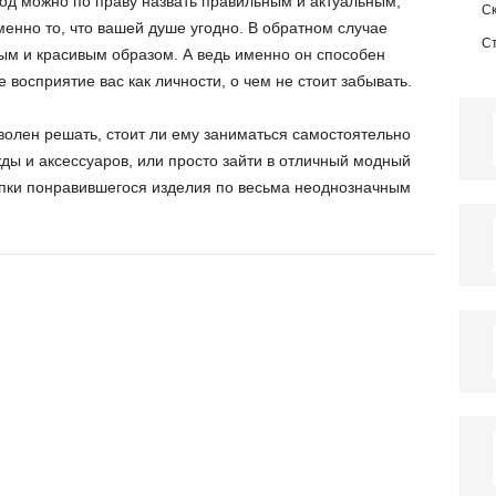
ход можно по праву назвать правильным и актуальным,
С
менно то, что вашей душе угодно. В обратном случае
С
ым и красивым образом. А ведь именно он способен
 восприятие вас как личности, о чем не стоит забывать.
волен решать, стоит ли ему заниматься самостоятельно
ы и аксессуаров, или просто зайти в отличный модный
упки понравившегося изделия по весьма неоднозначным