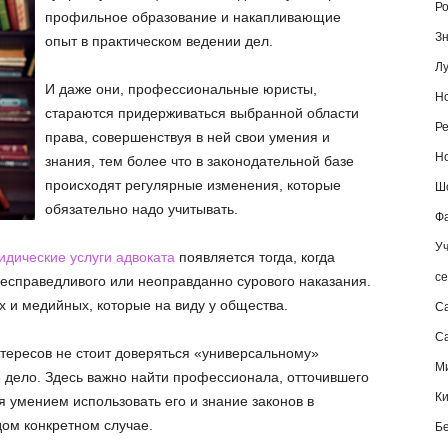
Ро
профильное образование и накапливающие
Зн
опыт в практическом ведении дел.
Лу
И даже они, профессиональные юристы,
Но
стараются придерживаться выбранной области
Ре
права, совершенствуя в ней свои умения и
Но
знания, тем более что в законодательной базе
происходят регулярные изменения, которые
Шо
обязательно надо учитывать.
Фа
Уч
идические услуги адвоката
появляется тогда, когда
се
несправедливого или неоправданно сурового наказания.
х и медийных, которые на виду у общества.
С
Са
тересов не стоит доверяться «универсальному»
М
е дело. Здесь важно найти профессионала, отточившего
К
я умением использовать его и знание законов в
дом конкретном случае.
Б