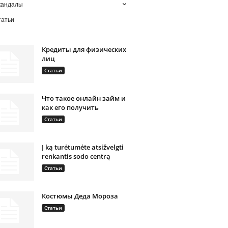
кандалы
татьи
Кредиты для физических
лиц
Статьи
Что такое онлайн займ и
как его получить
Статьи
Į ką turėtumėte atsižvelgti
renkantis sodo centrą
Статьи
Костюмы Деда Мороза
Статьи