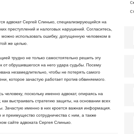
С
С
ся адвокат Сергей Слинько, специализирующийся на
ких преступлений и налоговых нарушений. Согласитесь,
и можно использовать ошибку, допущенную человеком в
этой же целью.
ацией трудно не только самостоятельно решить эту
ок от обрушившегося на него удара судьбы. Посему
вана незамедлительно, чтобы не потерять самого
ени, которое зачастую работает против обвиняемого.
ь человеку, поскольку именно адвокат, опираясь на
, как выстраивать стратегию защиты, на основании всех
ы. Зачастую именно в них кроется важная информация.
 и преимущество сотрудничества с ним, а также
ном сайте адвоката Сергея Слинько.