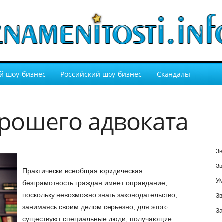
й шоу-бизнес
Российский шоу-бизнес
Скандалы
рошего адвоката
Зв
Зв
Практически всеобщая юридическая
У
безграмотность граждан имеет оправдание,
поскольку невозможно знать законодательство,
Зв
занимаясь своим делом серьезно, для этого
За
существуют специальные люди, получающие