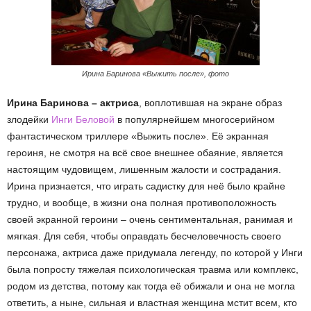
Ирина Баринова «Выжить после», фото
Ирина Баринова – актриса
, воплотившая на экране образ
злодейки
Инги Беловой
в популярнейшем многосерийном
фантастическом триллере «Выжить после». Её экранная
героиня, не смотря на всё свое внешнее обаяние, является
настоящим чудовищем, лишенным жалости и сострадания.
Ирина признается, что играть садистку для неё было крайне
трудно, и вообще, в жизни она полная противоположность
своей экранной героини – очень сентиментальная, ранимая и
мягкая. Для себя, чтобы оправдать бесчеловечность своего
персонажа, актриса даже придумала легенду, по которой у Инги
была попросту тяжелая психологическая травма или комплекс,
родом из детства, потому как тогда её обижали и она не могла
ответить, а ныне, сильная и властная женщина мстит всем, кто