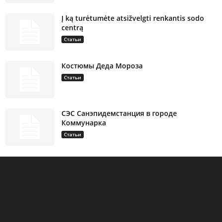
Į ką turėtumėte atsižvelgti renkantis sodo
centrą
Статьи
Костюмы Деда Мороза
Статьи
СЭС Санэпидемстанция в городе
Коммунарка
Статьи