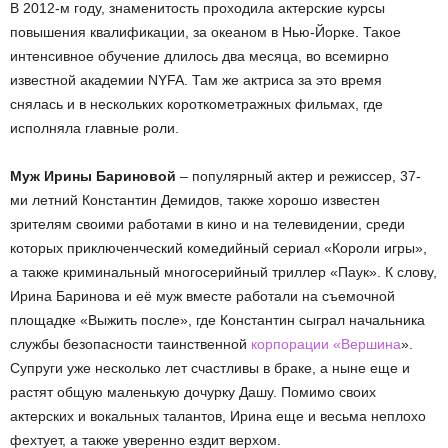
В 2012-м году, знаменитость проходила актерские курсы
повышения квалификации, за океаном в Нью-Йорке. Такое
интенсивное обучение длилось два месяца, во всемирно
известной академии NYFA. Там же актриса за это время
снялась и в нескольких короткометражных фильмах, где
исполняла главные роли.
Муж Ирины Бариновой
– популярный актер и режиссер, 37-
ми летний Константин Демидов, также хорошо известен
зрителям своими работами в кино и на телевидении, среди
которых приключенческий комедийный сериал «Короли игры»,
а также криминальный многосерийный триллер «Паук». К слову,
Ирина Баринова и её муж вместе работали на съемочной
площадке «Выжить после», где Константин сыграл начальника
службы безопасности таинственной
корпорации «Вершина
».
Супруги уже несколько лет счастливы в браке, а ныне еще и
растят общую маленькую дочурку Дашу. Помимо своих
актерских и вокальных талантов, Ирина еще и весьма неплохо
фехтует, а также уверенно ездит верхом.