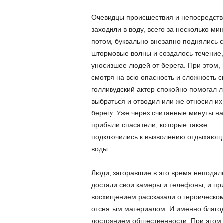
Очевидцы происшествия и непосредстве
заходили в воду, всего за несколько ми
потом, буквально внезапно поднялись 
штормовые волны и создалось течение,
уносившее людей от берега. При этом, 
смотря на всю опасность и сложность с
голливудский актер спокойно помогал 
выбраться и отводил или же относил их
берегу. Уже через считанные минуты н
прибыли спасатели, которые также
подключились к вызволению отдыхающ
воды.
Люди, загоравшие в это время неподале
достали свои камеры и телефоны, и пр
восхищением рассказали о героическом 
отснятым материалом. И именно благод
достоянием общественности. При этом, 