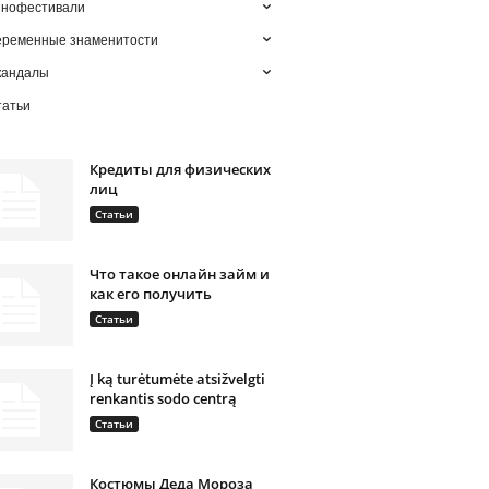
инофестивали
еременные знаменитости
кандалы
татьи
Кредиты для физических
лиц
Статьи
Что такое онлайн займ и
как его получить
Статьи
Į ką turėtumėte atsižvelgti
renkantis sodo centrą
Статьи
Костюмы Деда Мороза