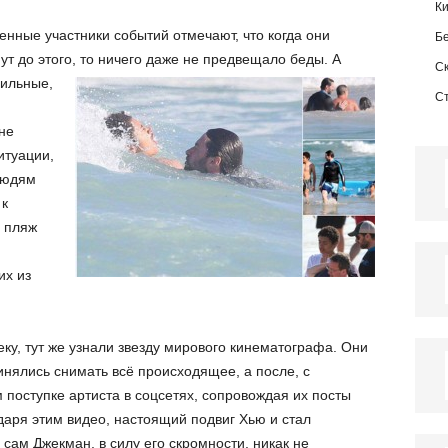
К
нные участники событий отмечают, что когда они
Б
нут до этого, то ничего даже не предвещало беды.
А
С
сильные,
С
не
итуации,
людям
 к
а пляж
их из
ку, тут же узнали звезду мирового кинематографа. Они
инялись снимать всё происходящее, а после, с
поступке артиста в соцсетях, сопровождая их посты
аря этим видео, настоящий подвиг Хью и стал
сам Джекман, в силу его скромности, никак не