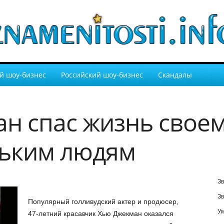
й шоу-бизнес
Российский шоу-бизнес
Скандалы
н спас жизнь своем
льким людям
Зв
Зв
Популярный голливудский актер и продюсер,
У
47-летний красавчик Хью Джекман оказался