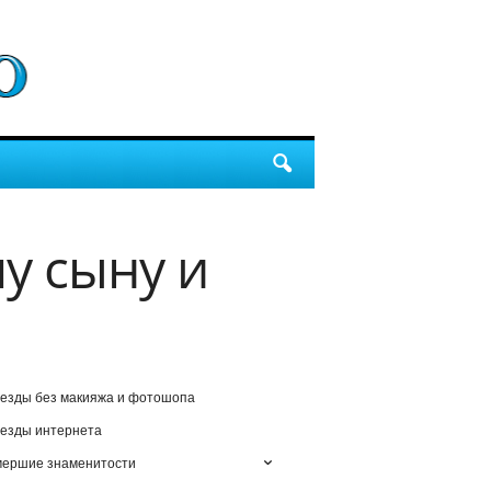
у сыну и
езды без макияжа и фотошопа
езды интернета
мершие знаменитости