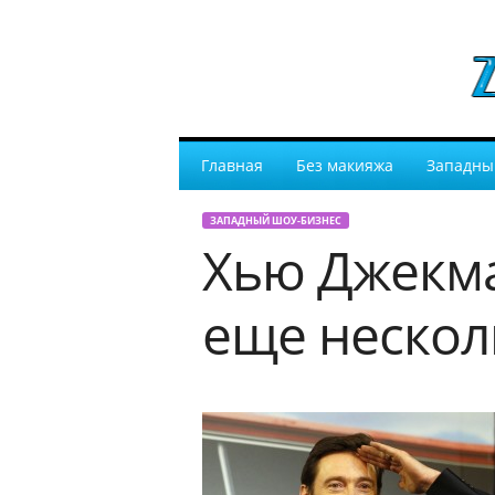
Главная
Без макияжа
Западны
ЗАПАДНЫЙ ШОУ-БИЗНЕС
Хью Джекма
еще неско