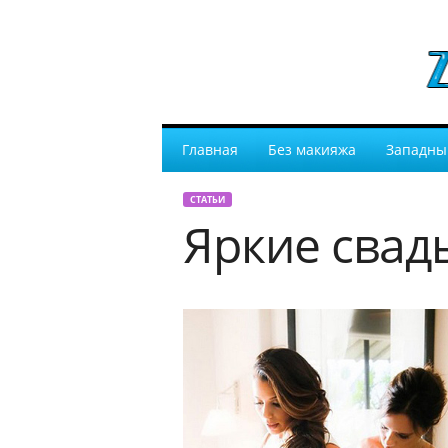
Главная
Без макияжа
Западны
СТАТЬИ
Яркие свад