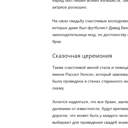
наряд был лишен всяких излишеств, таки
актрисе роскошно.
На свою свадьбу счастливые молодожен
которых даже был футболист Дэвид Бек
законодательница мод, по достоинству
брак.
Сказочная церемония
Также счастливой женой стала и певиц
имени Рассел Уилсон, который завоев
была проведена в стенах старинного а
сказку.
Хочется надеяться, что все браки, зак
далекими от известности, будут крепки
дорогое, что может быть у каждого чело
выбирают для проведения свадеб знаме