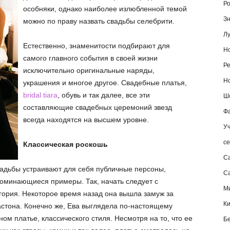
Ро
особняки, однако наиболее излюбленной темой
Зн
можно по праву назвать свадьбы селебрити.
Лу
Естественно, знаменитости подбирают для
Но
самого главного события в своей жизни
Ре
исключительно оригинальные наряды,
Но
украшения и многое другое. Свадебные платья,
bridal tiara
, обувь и так далее, все эти
Шо
составляющие свадебных церемоний звезд
Фа
всегда находятся на высшем уровне.
Уч
се
Классическая роскошь
С
вадьбы устраивают для себя публичные персоны,
Са
поминающиеся примеры. Так, начать следует с
М
гория. Некоторое время назад она вышла замуж за
К
астона. Конечно же, Ева выглядела по-настоящему
м платье, классического стиля. Несмотря на то, что ее
Б