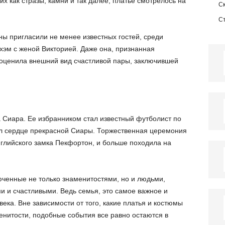
х как стразы, камни и так далее, платье смотрелось на
С
С
ы пригласили не менее известных гостей, среди
хэм с женой Викторией. Даже она, признанная
 оценила внешний вид счастливой пары, заключившей
а Сиара. Ее избранником стал известный футболист по
ал сердце прекрасной Сиары. Торжественная церемония
нглийского замка Пекфортон, и больше походила на
люченные не только знаменитостями, но и людьми,
ми и счастливыми. Ведь семья, это самое важное и
века. Вне зависимости от того, какие платья и костюмы
нитости, подобные события все равно остаются в