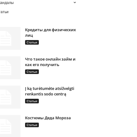
кандалы
татьи
Кредиты для физических
лиц
Статьи
Что такое онлайн займ и
как его получить
Статьи
Į ką turėtumėte atsižvelgti
renkantis sodo centrą
Статьи
Костюмы Деда Мороза
Статьи