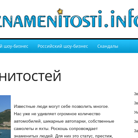
й шоу-бизнес
Российский шоу-бизнес
Скандалы
нитостей
Зв
Зв
Известные люди могут себе позволить многое.
У
Нас уже не удивляет огромное количество
автомобилей, шикарные автопарки, собственные
Зв
самолеты и яхты. Роскошь сопровождает
За
знаменитых людей. Для них это статус, престиж,