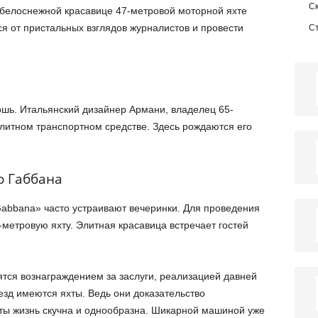
С
 белоснежной красавице 47-метровой моторной яхте
ся от пристальных взглядов журналистов и провести
С
шь. Итальянский дизайнер Армани, владелец 65-
элитном транспортном средстве. Здесь рождаются его
о Габбана
abbana» часто устраивают вечеринки. Для проведения
етровую яхту. Элитная красавица встречает гостей
ятся вознаграждением за заслуги, реализацией давней
езд имеются яхты. Ведь они доказательство
хты жизнь скучна и однообразна. Шикарной машиной уже