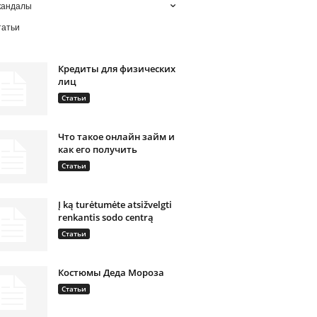
кандалы
татьи
Кредиты для физических
лиц
Статьи
Что такое онлайн займ и
как его получить
Статьи
Į ką turėtumėte atsižvelgti
renkantis sodo centrą
Статьи
Костюмы Деда Мороза
Статьи