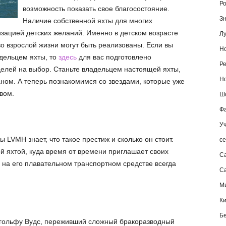
Ро
возможность показать свое благосостояние.
Зн
Наличие собственной яхты для многих
зацией детских желаний. Именно в детском возрасте
Лу
о взрослой жизни могут быть реализованы. Если вы
Но
адельцем яхты, то
здесь
для вас подготовлено
Ре
елей на выбор. Станьте владельцем настоящей яхты,
Но
ном. А теперь познакомимся со звездами, которые уже
вом.
Шо
Фа
Уч
 LVMH знает, что такое престиж и сколько он стоит.
се
й яхтой, куда время от времени приглашает своих
С
 на его плавательном транспортном средстве всегда
Са
М
К
Б
 гольфу Вудс, переживший сложный бракоразводный