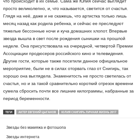
что происходит в их семье. Сама же Юлия сейчас выглядит
просто великолепно, и, что называется, светится от счастья.
Глядя на неё, даже и не скажешь, что артистка только лишь
месяц назад как родила ребенка, и сейчас ее преследуют
тяжелые бессонные ночи и куча домашних хлопот. Впервые
звезда вышла в свет после рождения сынишки на прошлой
неделе. Она присутствовала на очередной, четвертой Премии
Ассоциации продюсеров российского кино и телевидения.
Другие гости, которые также посетили данное официальное
мероприятие, были не в силах оторвать глаз от Снигирь, так
хорошо она выглядела. Знаменитость не просто светилась от
счастья, но и за такой сравнительно короткий отрезок времени
сумела сбросить почти все лишние килограммы, набранные за
период беременности.
ТЕГИ
АКТЕР ЕВГЕНИЙ ЦЫГАНОВ
ЮЛИЯ СНИГИРЬ ЛИЧНАЯ ЖИЗНЬ 2017
Звезды без макияжа и фотошопа
Звезды интернета