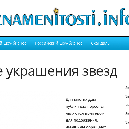
й шоу-бизнес
Российский шоу-бизнес
Скандалы
 украшения звезд
Зв
Зв
Для многих дам
У
публичные персоны
являются примером
Зв
для подражания.
За
Женщины обращают