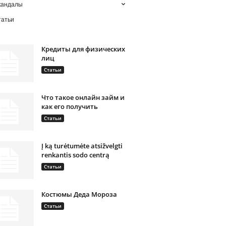
кандалы
татьи
Кредиты для физических
лиц
Статьи
Что такое онлайн займ и
как его получить
Статьи
Į ką turėtumėte atsižvelgti
renkantis sodo centrą
Статьи
Костюмы Деда Мороза
Статьи