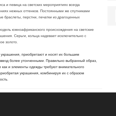
са и певица на светских мероприятиях всегда
ниях нежных оттенков. Постоянными же спутниками
е браслеты, перстни, печатки из драгоценных
модель южноафриканского происхождения на светские
шения. Серьги, кольца надевает исключительно с
ое золото.
 украшения, приобретают и носят их большим
звезд более утонченными. Правильно выбранный образ,
же как и элементы одежды требуют внимательного
приобретая украшения, комбинируя их с образом
ость.