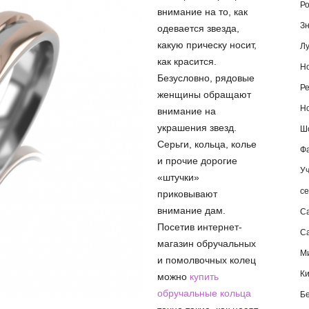
Ро
внимание на то, как
Зн
одевается звезда,
какую прическу носит,
Лу
как красится.
Но
Безусловно, рядовые
Ре
женщины обращают
Но
внимание на
украшения звезд.
Шо
Серьги, кольца, колье
Фа
и прочие дорогие
Уч
«штучки»
се
приковывают
внимание дам.
С
Посетив интернет-
Са
магазин обручальных
М
и помолвочных колец
К
можно
купить
обручальные кольца
Б