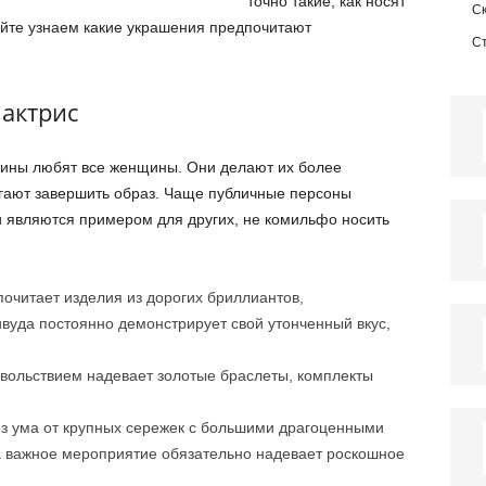
точно такие, как носят
С
йте узнаем какие украшения предпочитают
С
актрис
тины любят все женщины. Они делают их более
гают завершить образ. Чаще публичные персоны
 являются примером для других, не комильфо носить
очитает изделия из дорогих бриллиантов,
вуда постоянно демонстрирует свой утонченный вкус,
вольствием надевает золотые браслеты, комплекты
з ума от крупных сережек с большими драгоценными
а важное мероприятие обязательно надевает роскошное