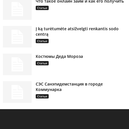
Что такое онлайн займ и как его получить
Статьи
Į ką turėtumėte atsižvelgti renkantis sodo
centrą
Статьи
Костюмы Деда Мороза
Статьи
СЭС Санэпидемстанция в городе
Коммунарка
Статьи