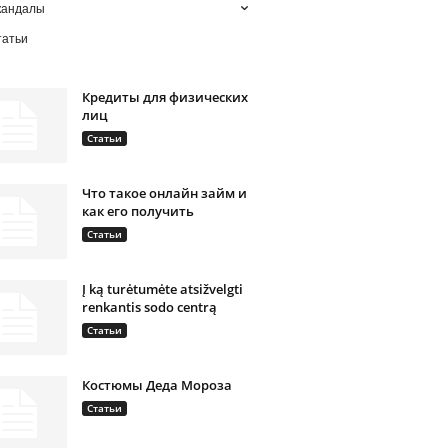
кандалы
татьи
Кредиты для физических
лиц
Статьи
Что такое онлайн займ и
как его получить
Статьи
Į ką turėtumėte atsižvelgti
renkantis sodo centrą
Статьи
Костюмы Деда Мороза
Статьи