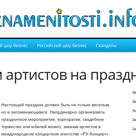
й шоу-бизнес
Российский шоу-бизнес
Скандалы
 артистов на празд
Зв
Зв
Настоящий праздник должен быть не только веселым,
У
но и запоминающимся. Неординарно организовать
праздничное мероприятие, корпоратив, свадебное
Зв
торжество или юбилей можно, заказав артистов в
За
международном концертном агентстве «РУ-Концерт».