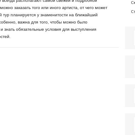
 всегда располагают самой свежей и подробной
С
ожно заказать того или иного артиста, от чего может
С
ый тур планируется у знаменитости на ближайший
обенно, важна для того, чтобы можно было
и знать обязательные условия для выступления
стей.