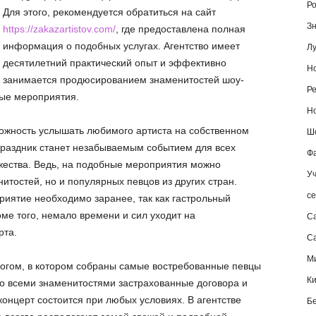
Ро
Для этого, рекомендуется обратиться на сайт
Зн
https://zakazartistov.com/
, где предоставлена полная
информация о подобных услугах. Агентство имеет
Лу
десятилетний практический опыт и эффективно
Но
занимается продюсированием знаменитостей шоу-
Ре
ные мероприятия.
Но
ожность услышать любимого артиста на собственном
Шо
праздник станет незабываемым событием для всех
Фа
жества. Ведь, на подобные мероприятия можно
Уч
нитостей, но и популярных певцов из других стран.
се
риятие необходимо заранее, так как гастрольный
ме того, немало времени и сил уходит на
С
рта.
Са
М
логом, в котором собраны самые востребованные певцы
К
со всеми знаменитостями застрахованные договора и
концерт состоится при любых условиях. В агентстве
Б