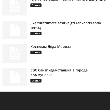
Статьи
Į ką turėtumėte atsižvelgti renkantis sodo
centrą
Статьи
Костюмы Деда Мороза
Статьи
СЭС Санэпидемстанция в городе
Коммунарка
Статьи