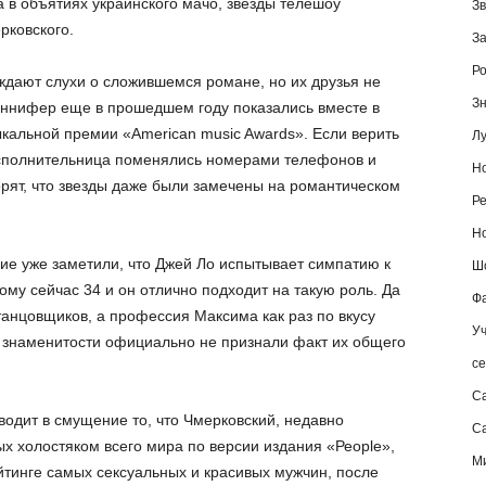
 в объятиях украинского мачо, звезды телешоу
Зв
рковского.
За
Ро
дают слухи о сложившемся романе, но их друзья не
Зн
еннифер еще в прошедшем году показались вместе в
альной премии «American music Awards». Если верить
Лу
и исполнительница поменялись номерами телефонов и
Но
рят, что звезды даже были замечены на романтическом
Ре
Но
огие уже заметили, что Джей Ло испытывает симпатию к
Шо
му сейчас 34 и он отлично подходит на такую роль. Да
Фа
танцовщиков, а профессия Максима как раз по вкусу
Уч
е знаменитости официально не признали факт их общего
се
С
водит в смущение то, что Чмерковский, недавно
Са
х холостяком всего мира по версии издания «Реоple»,
М
ейтинге самых сексуальных и красивых мужчин, после