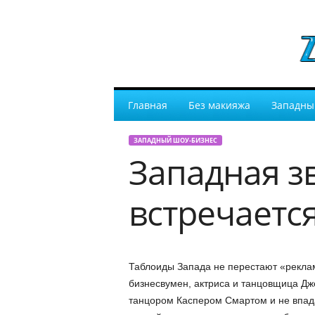
Главная
Без макияжа
Западны
ЗАПАДНЫЙ ШОУ-БИЗНЕС
Западная з
встречаетс
Таблоиды Запада не перестают «реклам
бизнесвумен, актриса и танцовщица Дж
танцором Каспером Смартом и не впада