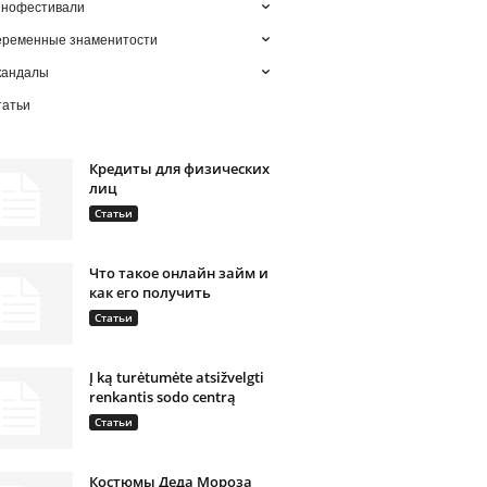
инофестивали
еременные знаменитости
кандалы
татьи
Кредиты для физических
лиц
Статьи
Что такое онлайн займ и
как его получить
Статьи
Į ką turėtumėte atsižvelgti
renkantis sodo centrą
Статьи
Костюмы Деда Мороза