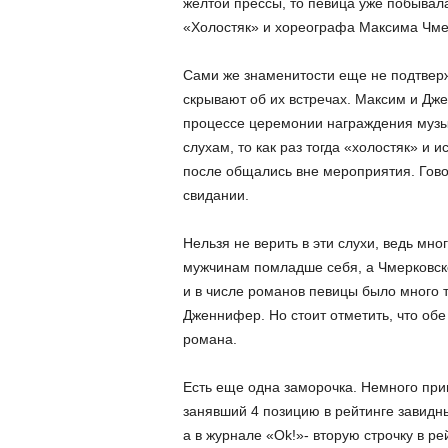
желтой прессы, то певица уже побывала
«Холостяк» и хореографа Максима Чме
Сами же знаменитости еще не подтверж
скрывают об их встречах. Максим и Дж
процессе церемонии награждения музык
слухам, то как раз тогда «холостяк» 
после общались вне мероприятия. Гово
свидании.
Нельзя не верить в эти слухи, ведь мн
мужчинам помладше себя, а Чмерковско
и в числе романов певицы было много 
Дженнифер. Но стоит отметить, что об
романа.
Есть еще одна заморочка. Немного при
занявший 4 позицию в рейтинге завидны
а в журнале «Ok!»- вторую строчку в р