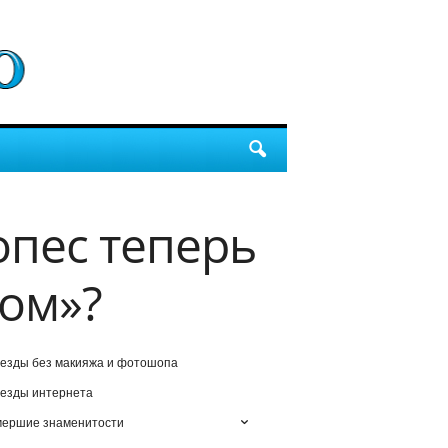
опес теперь
ком»?
езды без макияжа и фотошопа
езды интернета
мершие знаменитости