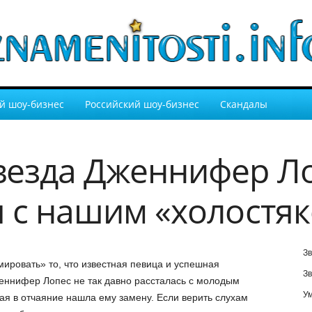
й шоу-бизнес
Российский шоу-бизнес
Скандалы
везда Дженнифер Л
я с нашим «холостя
Зв
ировать» то, что известная певица и успешная
Зв
еннифер Лопес не так давно рассталась с молодым
У
я в отчаяние нашла ему замену. Если верить слухам