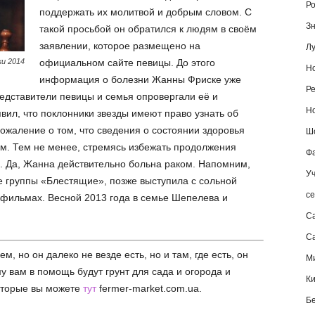
Ро
поддержать их молитвой и добрым словом. С
Зн
такой просьбой он обратился к людям в своём
заявлении, которое размещено на
Лу
и 2014
официальном сайте певицы. До этого
Но
информация о болезни Жанны Фриске уже
Ре
едставители певицы и семья опровергали её и
Но
вил, что поклонники звезды имеют право узнать об
ожаление о том, что сведения о состоянии здоровья
Шо
. Тем не менее, стремясь избежать продолжения
Фа
м. Да, Жанна действительно больна раком. Напомним,
Уч
е группы «Блестящие», позже выступила с сольной
се
 фильмах. Весной 2013 года в семье Шепелева и
С
Са
ем, но он далеко не везде есть, но и там, где есть, он
М
 вам в помощь будут грунт для сада и огорода и
К
оторые вы можете
тут
fermer-market.com.ua.
Б