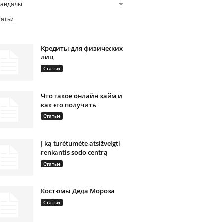
кандалы
татьи
Кредиты для физических
лиц
Статьи
Что такое онлайн займ и
как его получить
Статьи
Į ką turėtumėte atsižvelgti
renkantis sodo centrą
Статьи
Костюмы Деда Мороза
Статьи