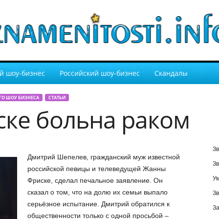
й шоу-бизнес
Российский шоу-бизнес
Скандалы
ГО ШОУ БИЗНЕСА
СТАТЬИ
ке больна раком
Зв
Дмитрий Шепелев, гражданский муж известной
Зв
российской певицы и телеведущей Жанны
У
Фриске, сделал печальное заявление. Он
сказал о том, что на долю их семьи выпало
Зв
серьёзное испытание. Дмитрий обратился к
За
общественности только с одной просьбой –